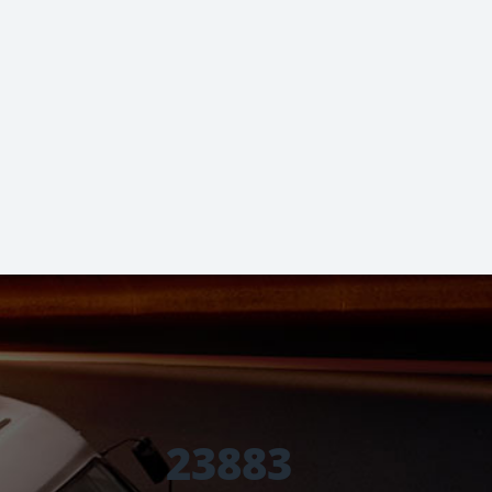
Wood
23883