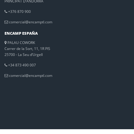
PRINCIPAT D’ANDORRA
+376 870 900
comercial@encamptl.com
ENCAMP ESPAÑA
PALAU COWORK
Carrer de la Sort, 11, 1R PIS
25700 - La Seu d’Urgell
+34 873 490 007
comercial@encamptl.com
ENCAMP ESLOVAQUIA (ALMACÉN LOGÍSTICO)
Na Priehon 50,
94905 - Nitra
comercial@encamptl.com