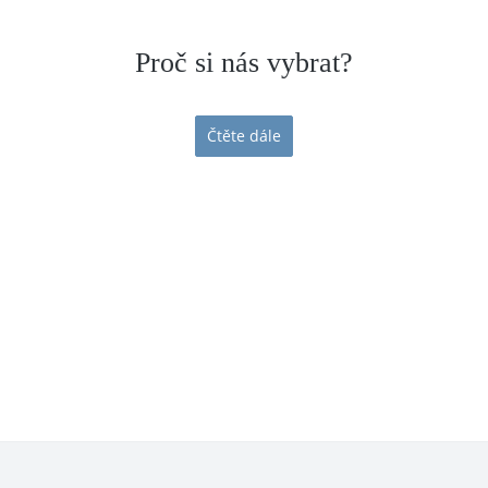
Proč si nás vybrat?
Čtěte dále
Mezinárodní doprava
Dopravní služby na celém evropském kontinentě.
Spolehlivý tým.
Mladý a dynamický kolektiv s bohatou znalostí socio-
kulturních rozdílů.