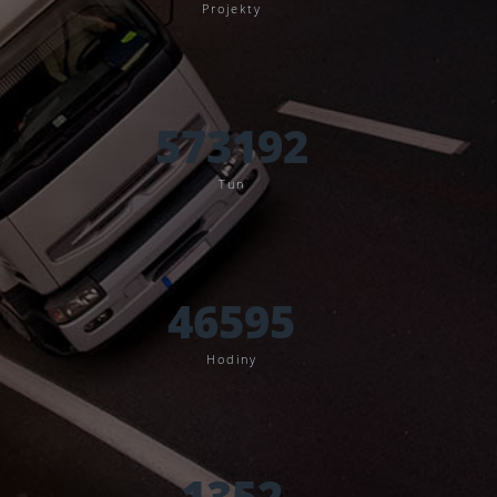
Projekty
573192
Tun
46595
Hodiny
1352