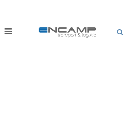
Přejít k hlavnímu obsahu
Vyhledávání
Hledat
Kvalita a bezpečnost
Kvalita služeb a kontrola Vašeho zboží.
Silniční nákladní přeprava
Vozy schopné vykonat jakýkoliv druh služeb.