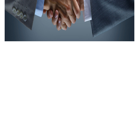
Východ a západ jsou si stále blíž.
1º
Mladý a dynamický kolektiv s bohatou zkušeností v
oblasti mezinárodní přepravy. Znalost jazyků, místního
prostředí a sociokulturálních rozdílů. Dokonalá orientace