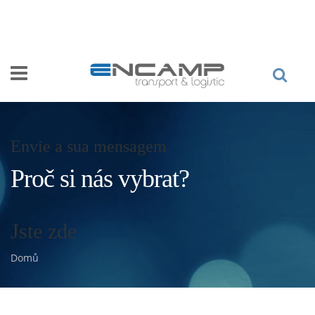
Přejít k hlavnímu obsahu
Vyhledávání
Hledat
Envie a sua mensagem
Proč si nás vybrat?
Jste zde
Domů