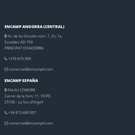
ENCAMP ANDORRA (CENTRAL)
Av. de les Escoles núm. 7, 2n, 1a.
Escaldes AD-700
PRINCIPAT D’ANDORRA
+376 870 900
comercial@encamptl.com
ENCAMP ESPAÑA
PALAU COWORK
Carrer de la Sort, 11, 1R PIS
25700 - La Seu d’Urgell
+34 873 490 007
comercial@encamptl.com