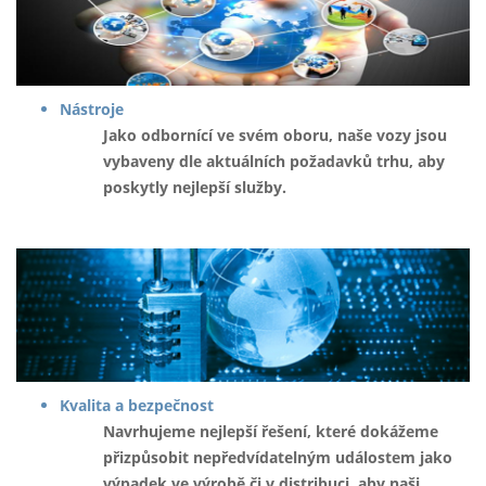
Nástroje
Jako odbornící ve svém oboru, naše vozy jsou
vybaveny dle aktuálních požadavků trhu, aby
poskytly nejlepší služby.
Kvalita a bezpečnost
Navrhujeme nejlepší řešení, které dokážeme
přizpůsobit nepředvídatelným událostem jako
výpadek ve výrobě či v distribuci, aby naši